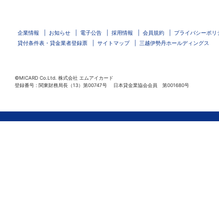
企業情報
お知らせ
電子公告
採用情報
会員規約
プライバシーポリ
貸付条件表・貸金業者登録票
サイトマップ
三越伊勢丹ホールディングス
©MICARD Co.Ltd.
株式会社 エムアイカード
登録番号 : 関東財務局長（13）第00747号 日本貸金業協会会員 第001680号