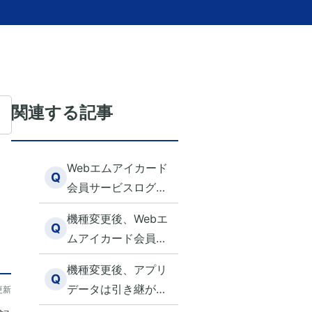
関連する記事
Webエムアイカード
Q
会員サービスログイ
ン時の認証コード
機種変更後、Webエ
（SMS・メール）が
Q
ムアイカード会員マ
届かない
イページにログイン
機種変更後、アプリ
ができなくなりまし
Q
データは引き継がれ
更新
た。 どうしたらよい
ますか？