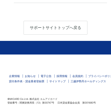
サポートサイトトップへ戻る
企業情報
お知らせ
電子公告
採用情報
会員規約
プライバシーポリ
貸付条件表・貸金業者登録票
サイトマップ
三越伊勢丹ホールディングス
©MICARD Co.Ltd.
株式会社 エムアイカード
登録番号 : 関東財務局長（13）第00747号 日本貸金業協会会員 第001680号