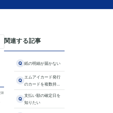
関連する記事
Q
紙の明細が届かない
エムアイカード発行
Q
のカードを複数持っ
ています。Webエム
更新
支払い額の確定日を
アイカード会員マイ
Q
停
知りたい
ページで、それぞれ
の情報を閲覧できる