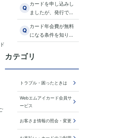
カードを申し込みし
したい
Q
ましたが、発行でき
ない旨の連絡が届き
カード年会費が無料
ました。理由は何で
Q
になる条件を知りた
すか？
い
ド
カテゴリ
トラブル・困ったときは
Webエムアイカード会員サ
ービス
ご
お客さま情報の照会・変更
。
お支払い・カードのご利用