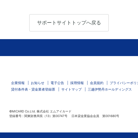
サポートサイトトップへ戻る
企業情報
お知らせ
電子公告
採用情報
会員規約
プライバシーポリ
貸付条件表・貸金業者登録票
サイトマップ
三越伊勢丹ホールディングス
©MICARD Co.Ltd.
株式会社 エムアイカード
登録番号 : 関東財務局長（13）第00747号 日本貸金業協会会員 第001680号