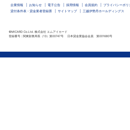
企業情報
お知らせ
電子公告
採用情報
会員規約
プライバシーポリ
貸付条件表・貸金業者登録票
サイトマップ
三越伊勢丹ホールディングス
©MICARD Co.Ltd.
株式会社 エムアイカード
登録番号 : 関東財務局長（13）第00747号 日本貸金業協会会員 第001680号