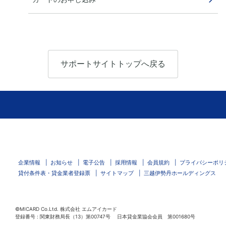
サポートサイトトップへ戻る
企業情報
お知らせ
電子公告
採用情報
会員規約
プライバシーポリ
貸付条件表・貸金業者登録票
サイトマップ
三越伊勢丹ホールディングス
©MICARD Co.Ltd.
株式会社 エムアイカード
登録番号 : 関東財務局長（13）第00747号 日本貸金業協会会員 第001680号