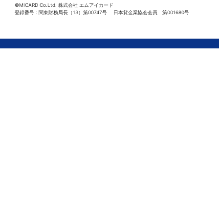
©MICARD Co.Ltd.
株式会社 エムアイカード
登録番号 : 関東財務局長（13）第00747号 日本貸金業協会会員 第001680号