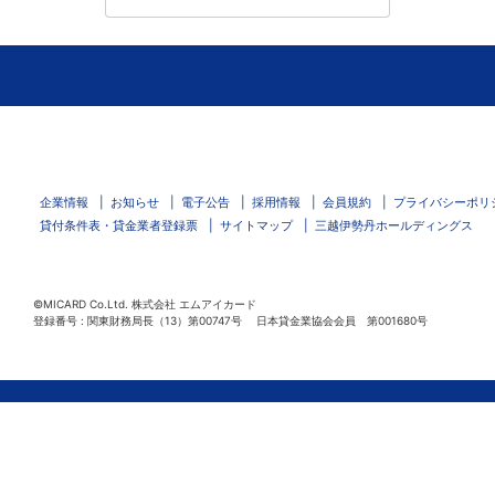
企業情報
お知らせ
電子公告
採用情報
会員規約
プライバシーポリ
貸付条件表・貸金業者登録票
サイトマップ
三越伊勢丹ホールディングス
©MICARD Co.Ltd.
株式会社 エムアイカード
登録番号 : 関東財務局長（13）第00747号 日本貸金業協会会員 第001680号