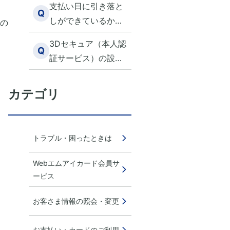
支払い日に引き落と
続きは必要か
Q
しができているか確
の
認する方法はありま
3Dセキュア（本人認
すか？
Q
証サービス）の設定
方法を教えてくださ
い
込
カテゴリ
トラブル・困ったときは
Webエムアイカード会員サ
ービス
お客さま情報の照会・変更
お支払い・カードのご利用