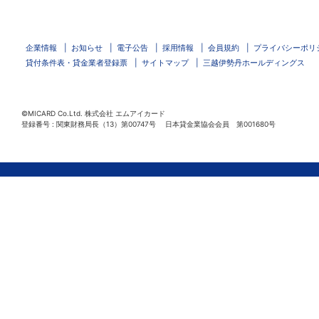
企業情報
お知らせ
電子公告
採用情報
会員規約
プライバシーポリ
貸付条件表・貸金業者登録票
サイトマップ
三越伊勢丹ホールディングス
©MICARD Co.Ltd.
株式会社 エムアイカード
登録番号 : 関東財務局長（13）第00747号 日本貸金業協会会員 第001680号