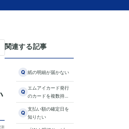
関連する記事
Q
紙の明細が届かない
エムアイカード発行
Q
い
のカードを複数持っ
ています。Webエム
支払い額の確定日を
アイカード会員マイ
Q
知りたい
ページで、それぞれ
更新
の情報を閲覧できる