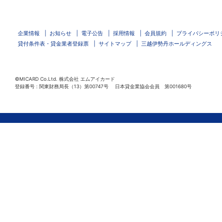
企業情報
お知らせ
電子公告
採用情報
会員規約
プライバシーポリ
貸付条件表・貸金業者登録票
サイトマップ
三越伊勢丹ホールディングス
©MICARD Co.Ltd.
株式会社 エムアイカード
登録番号 : 関東財務局長（13）第00747号 日本貸金業協会会員 第001680号