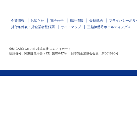
企業情報
お知らせ
電子公告
採用情報
会員規約
プライバシーポリ
貸付条件表・貸金業者登録票
サイトマップ
三越伊勢丹ホールディングス
©MICARD Co.Ltd.
株式会社 エムアイカード
登録番号 : 関東財務局長（13）第00747号 日本貸金業協会会員 第001680号