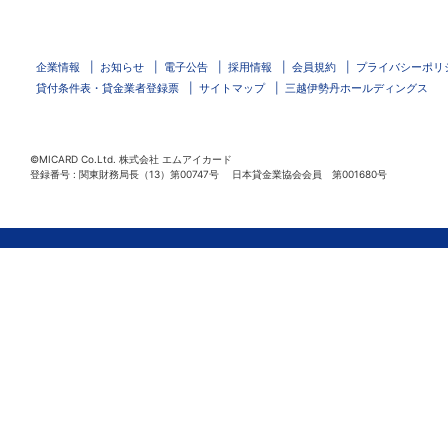
企業情報
お知らせ
電子公告
採用情報
会員規約
プライバシーポリ
貸付条件表・貸金業者登録票
サイトマップ
三越伊勢丹ホールディングス
©MICARD Co.Ltd.
株式会社 エムアイカード
登録番号 : 関東財務局長（13）第00747号 日本貸金業協会会員 第001680号