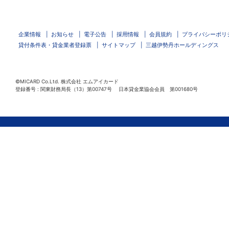
企業情報
お知らせ
電子公告
採用情報
会員規約
プライバシーポリ
貸付条件表・貸金業者登録票
サイトマップ
三越伊勢丹ホールディングス
©MICARD Co.Ltd.
株式会社 エムアイカード
登録番号 : 関東財務局長（13）第00747号 日本貸金業協会会員 第001680号