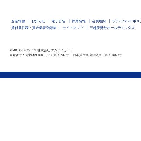
企業情報
お知らせ
電子公告
採用情報
会員規約
プライバシーポリ
貸付条件表・貸金業者登録票
サイトマップ
三越伊勢丹ホールディングス
©MICARD Co.Ltd.
株式会社 エムアイカード
登録番号 : 関東財務局長（13）第00747号 日本貸金業協会会員 第001680号