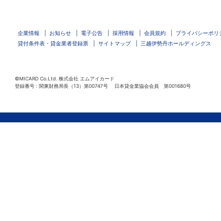
企業情報
お知らせ
電子公告
採用情報
会員規約
プライバシーポリ
貸付条件表・貸金業者登録票
サイトマップ
三越伊勢丹ホールディングス
©MICARD Co.Ltd.
株式会社 エムアイカード
登録番号 : 関東財務局長（13）第00747号 日本貸金業協会会員 第001680号