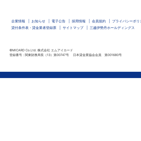
企業情報
お知らせ
電子公告
採用情報
会員規約
プライバシーポリ
貸付条件表・貸金業者登録票
サイトマップ
三越伊勢丹ホールディングス
©MICARD Co.Ltd.
株式会社 エムアイカード
登録番号 : 関東財務局長（13）第00747号 日本貸金業協会会員 第001680号