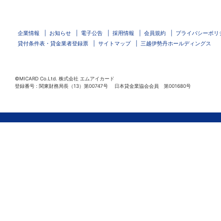
企業情報
お知らせ
電子公告
採用情報
会員規約
プライバシーポリ
貸付条件表・貸金業者登録票
サイトマップ
三越伊勢丹ホールディングス
©MICARD Co.Ltd.
株式会社 エムアイカード
登録番号 : 関東財務局長（13）第00747号 日本貸金業協会会員 第001680号